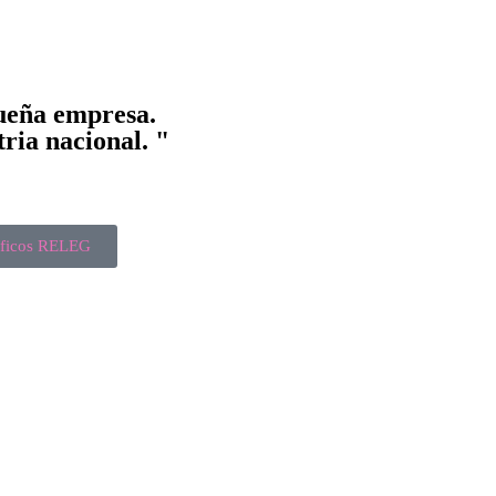
queña empresa.
tria nacional. "
tíficos RELEG