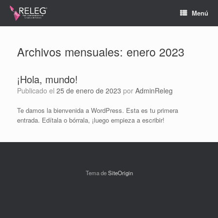
Menú
Archivos mensuales:
enero 2023
¡Hola, mundo!
Publicado el
25 de enero de 2023
por
AdminReleg
Te damos la bienvenida a WordPress. Esta es tu primera
entrada. Edítala o bórrala, ¡luego empieza a escribir!
Tema de
SiteOrigin