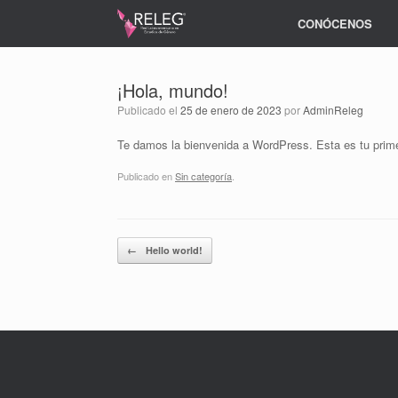
CONÓCENOS
¡Hola, mundo!
Publicado el
25 de enero de 2023
por
AdminReleg
Te damos la bienvenida a WordPress. Esta es tu primer
Publicado en
Sin categoría
.
Navegador de artículos
←
Hello world!