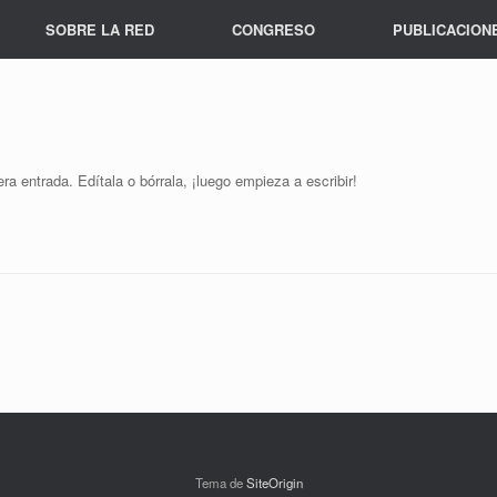
SOBRE LA RED
CONGRESO
PUBLICACION
a entrada. Edítala o bórrala, ¡luego empieza a escribir!
Tema de
SiteOrigin